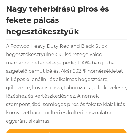
Nagy teherbírású piros és
fekete pálcás
hegesztőkesztyűk
A Foowoo Heavy Duty Red and Black Stick
hegesztőkesztyűinek külső rétege valódi
marhabőr, belső rétege pedig 100%-ban puha
szigetelő pamut bélés. Akár 932 ℉ hőmérsékletet
is képes ellenállni, és alkalmas hegesztésre,
grillezésre, kovácsolásra, táborozásra, állatkezelésre,
főzéshez és kertészkedéshez. A nemek
szempontjából semleges piros és fekete kialakítás
környezetbarát, beltéri és kültéri használatra
egyaránt alkalmas.