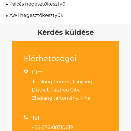
Pálcás hegesztőkesztyű
AWI hegesztőkesztyűk
Kérdés küldése
Elérhetőségei

Cím
Jinglong Center, Jiaojiang
District, Taizhou City,
Zhejiang tartomány, Kína

Tel
+86-576-88310619