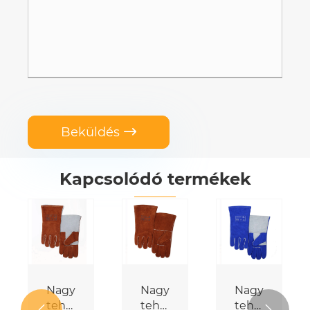
Beküldés

Kapcsolódó termékek
Heavy
Nagy
Nagy
Na
Duty
teherbírású
teherbírású
teh