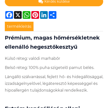
Kérdés küldése
Facebook
X
WhatsApp
Pinterest
LinkedIn
Share
termékleírás
Prémium, magas hőmérsékletnek
ellenálló hegesztőkesztyű
Külső réteg: valódi marhabőr
Belső réteg: 100% puha szigetelő pamut bélés.
Lángálló szálvarrással, fejlett hő- és hidegállósággal,
izzadságelnyelővel, légáteresztő képességgel és
hipoallergén tulajdonságokkal rendelkezik.