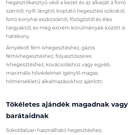
hegesztőkesztyű védi a kezet és az alkarját a forró
széntől, nyílt lángtól, koptató hegesztési szikrától,
forró konyhai eszközöktől, főzőgőztől és éles
tárgyaktól, és még extrém körülmények között is
hatékony.
Árnyékolt fém ívhegesztéshez, gázos
fémívhegesztéshez, folyasztószeres
ívhegesztéshez, kovácsoláshoz vagy egyéb,
maximális hővédelmet igénylő magas
hőmérsékletű alkalmazásokhoz ajánlott.
Tökéletes ajándék magadnak vagy
barátaidnak
Sokoldalúan használható hegesztéshez,