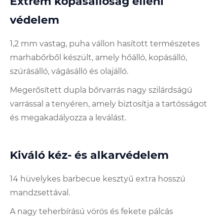
Extrém kopásállóság elleni
védelem
1,2 mm vastag, puha vállon hasított természetes
marhabőrből készült, amely hőálló, kopásálló,
szúrásálló, vágásálló és olajálló.
Megerősített dupla bőrvarrás nagy szilárdságú
varrással a tenyéren, amely biztosítja a tartósságot
és megakadályozza a leválást.
Kiváló kéz- és alkarvédelem
14 hüvelykes barbecue kesztyű extra hosszú
mandzsettával.
A nagy teherbírású vörös és fekete pálcás