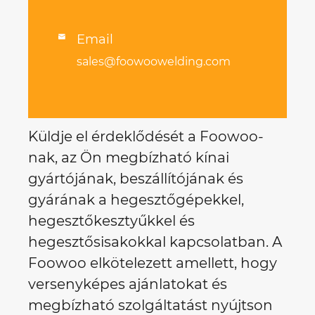
Email

sales@foowoowelding.com
Küldje el érdeklődését a Foowoo-
nak, az Ön megbízható kínai
gyártójának, beszállítójának és
gyárának a hegesztőgépekkel,
hegesztőkesztyűkkel és
hegesztősisakokkal kapcsolatban. A
Foowoo elkötelezett amellett, hogy
versenyképes ajánlatokat és
megbízható szolgáltatást nyújtson