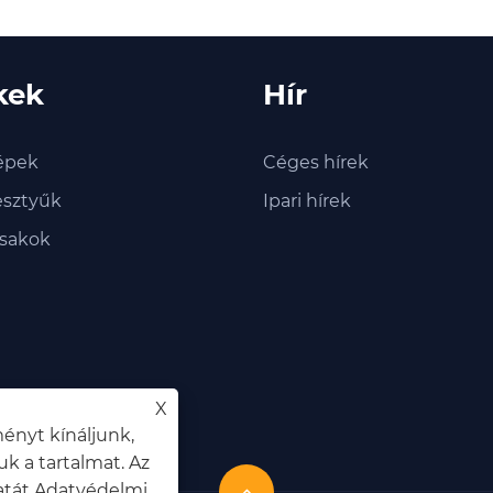
kek
Hír
épek
Céges hírek
sztyűk
Ipari hírek
isakok
X
ényt kínáljunk,
k a tartalmat. Az
tát.
Adatvédelmi