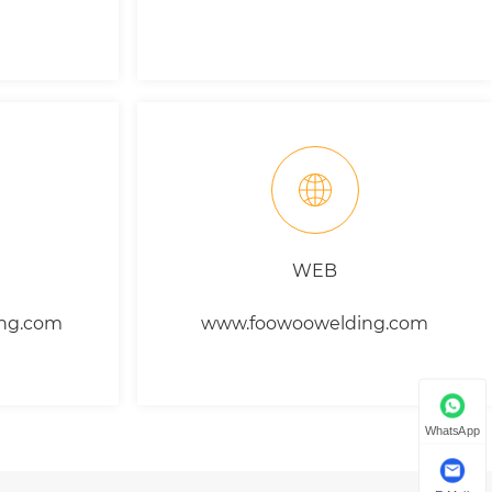
WEB
ng.com
www.foowoowelding.com
WhatsApp