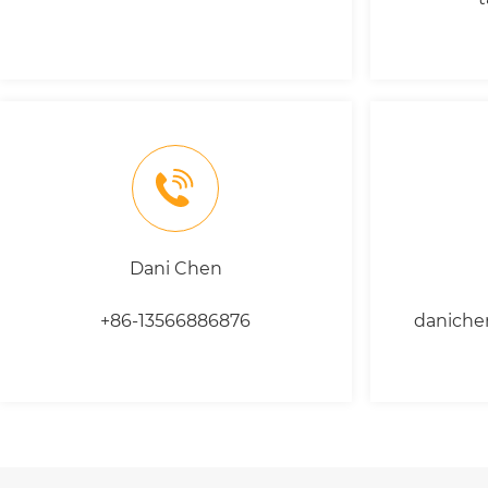
Dani Chen
+86-13566886876
danich