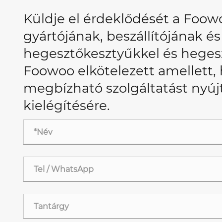
Küldje el érdeklődését a Foow
gyártójának, beszállítójának 
hegesztőkesztyűkkel és hegesz
Foowoo elkötelezett amellett,
megbízható szolgáltatást nyúj
kielégítésére.