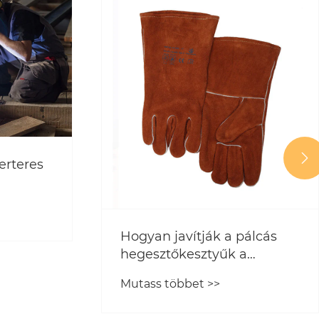

álcás
Hogyan alakítják át a MIG
a
MAG hegesztőgépek a
modern fémgyártást?
Mutass többet >>