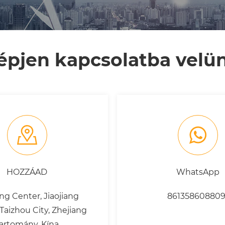
épjen kapcsolatba velü
HOZZÁAD
WhatsApp
ng Center, Jiaojiang
861358608809
, Taizhou City, Zhejiang
artomány, Kína