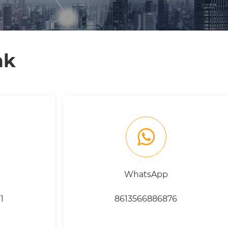
nk
WhatsApp
1
8613566886876