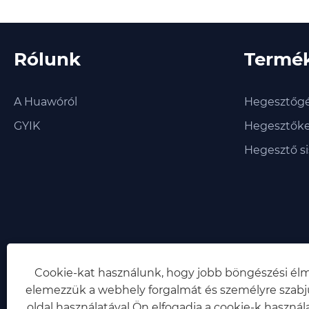
Rólunk
Termé
A Huawóról
Hegesztőg
GYIK
Hegesztőke
Hegesztő s
Cookie-kat használunk, hogy jobb böngészési élm
elemezzük a webhely forgalmát és személyre szabju
oldal használatával Ön elfogadja a cookie-k használa