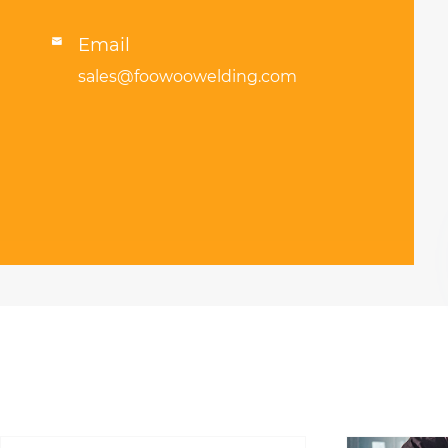
Email

sales@foowoowelding.com