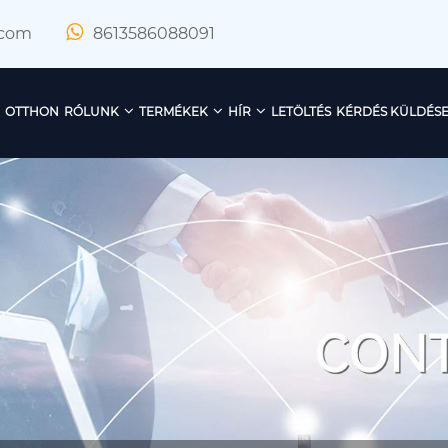
.com
8613586088091
OTTHON
RÓLUNK
TERMÉKEK
HÍR
LETÖLTÉS
KÉRDÉS KÜLDÉS