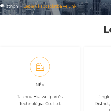
itthon
Lépjen kapcsolatba velünk
L
NÉV
Taizhou Huawo Ipari és
Jinglo
Technológiai Co., Ltd.
District
t