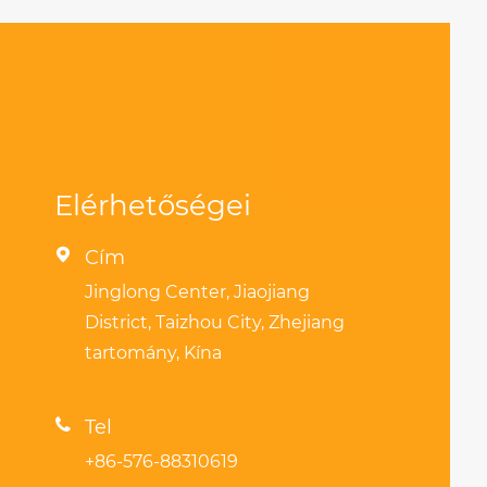
Elérhetőségei

Cím
Jinglong Center, Jiaojiang
District, Taizhou City, Zhejiang
tartomány, Kína

Tel
+86-576-88310619