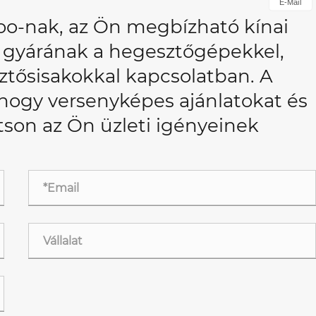
E-Mail
oo-nak, az Ön megbízható kínai
és gyárának a hegesztőgépekkel,
tősisakokkal kapcsolatban. A
 hogy versenyképes ajánlatokat és
tson az Ön üzleti igényeinek