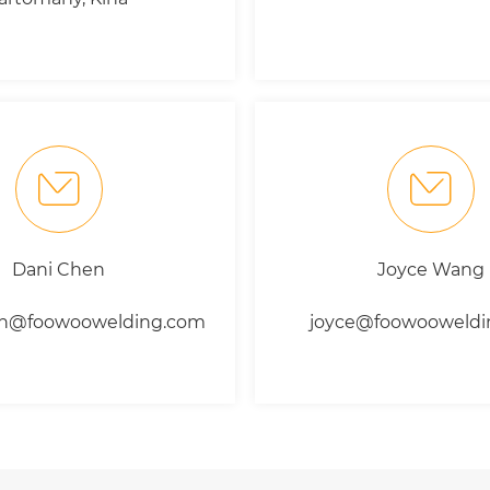
Dani Chen
Joyce Wang
en@foowoowelding.com
joyce@foowooweldi