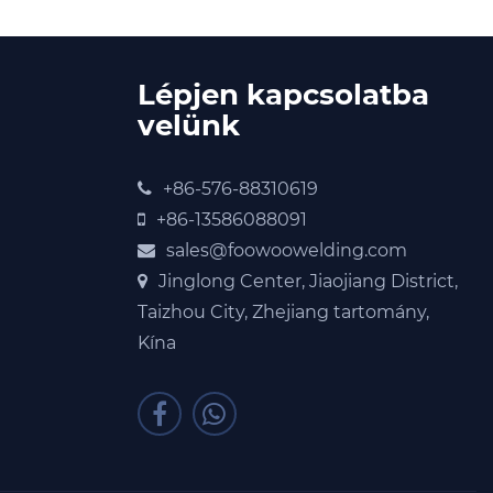
Lépjen kapcsolatba
velünk
+86-576-88310619
+86-13586088091
sales@foowoowelding.com
Jinglong Center, Jiaojiang District,
Taizhou City, Zhejiang tartomány,
Kína