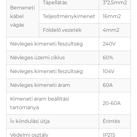
Tápellátás
3*2,5mm2
Bemeneti
kábel
Teljesítménykimenet
16mm2
vágás
Földelő vezeték
4mm2
Névleges kimeneti feszültség
240V
Névleges üzemi ciklus
60%
Névleges kimeneti feszültség
104V
Névleges kimeneti áram
60A
Kimeneti áram beállítási
20-60A
tartománya
Ív kiindulási útja
Érintés
Védelmi osztály
IP21S