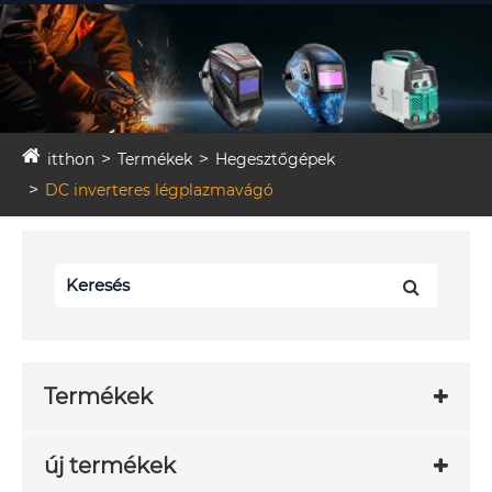
itthon
Termékek
Hegesztőgépek
DC inverteres légplazmavágó
Termékek
új termékek