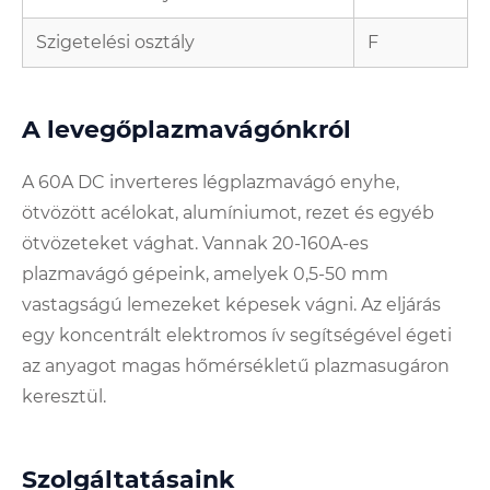
Szigetelési osztály
F
A levegőplazmavágónkról
A 60A DC inverteres légplazmavágó enyhe,
ötvözött acélokat, alumíniumot, rezet és egyéb
ötvözeteket vághat. Vannak 20-160A-es
plazmavágó gépeink, amelyek 0,5-50 mm
vastagságú lemezeket képesek vágni. Az eljárás
egy koncentrált elektromos ív segítségével égeti
az anyagot magas hőmérsékletű plazmasugáron
keresztül.
Szolgáltatásaink