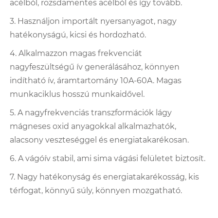
acélból, rozsdamentes acélból és így tovább.
3. Használjon importált nyersanyagot, nagy
hatékonyságú, kicsi és hordozható.
4. Alkalmazzon magas frekvenciát
nagyfeszültségű ív generálásához, könnyen
indítható ív, áramtartomány 10A-60A. Magas
munkaciklus hosszú munkaidővel.
5. A nagyfrekvenciás transzformációk lágy
mágneses oxid anyagokkal alkalmazhatók,
alacsony veszteséggel és energiatakarékosan.
6. A vágóív stabil, ami sima vágási felületet biztosít.
7. Nagy hatékonyság és energiatakarékosság, kis
térfogat, könnyű súly, könnyen mozgatható.