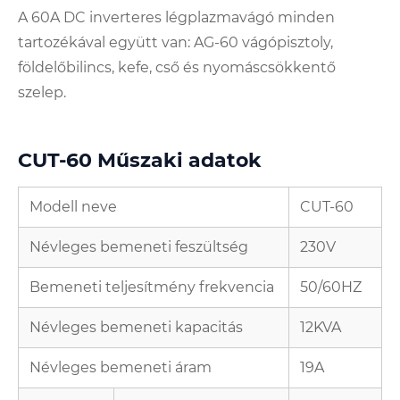
A 60A DC inverteres légplazmavágó minden
tartozékával együtt van: AG-60 vágópisztoly,
földelőbilincs, kefe, cső és nyomáscsökkentő
szelep.
CUT-60 Műszaki adatok
Modell neve
CUT-60
Névleges bemeneti feszültség
230V
Bemeneti teljesítmény frekvencia
50/60HZ
Névleges bemeneti kapacitás
12KVA
Névleges bemeneti áram
19A