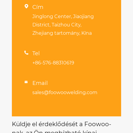

Cím
Jinglong Center, Jiaojiang
District, Taizhou City,
Zhejiang tartomány, Kína

Tel
+86-576-88310619
Email

sales@foowoowelding.com
Küldje el érdeklődését a Foowoo-