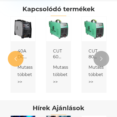
Kapcsolódó termékek
30A
40A
CUT
DC
DC
60


inverteres
inverteres
plazmavágó
Mutass
Mutass
Mutass
légplazmavágó
légplazmavágó
többet
többet
többet
>>
>>
>>
Hírek Ajánlások