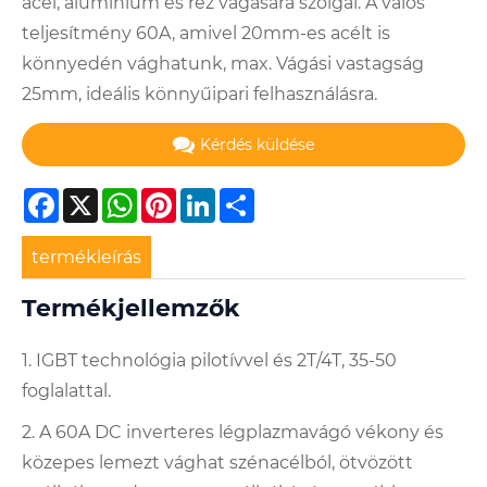
acél, alumínium és réz vágására szolgál. A valós
teljesítmény 60A, amivel 20mm-es acélt is
könnyedén vághatunk, max. Vágási vastagság
25mm, ideális könnyűipari felhasználásra.
Kérdés küldése
Facebook
X
WhatsApp
Pinterest
LinkedIn
Share
termékleírás
Termékjellemzők
1. IGBT technológia pilotívvel és 2T/4T, 35-50
foglalattal.
2. A 60A DC inverteres légplazmavágó vékony és
közepes lemezt vághat szénacélból, ötvözött